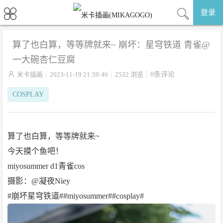
登录
算了也白算，等等牌就来~ 崩坏：星穹铁道 青雀@
一大碗杏仁豆腐

米卡插画
2023-11-19 21:59:46
2532 浏览
0条评论
COSPLAY
算了也白算，等等牌就来~
今天摸个鱼吧！
miyosummer d1青雀cos
摄影：@凝夜Niey
#崩坏星穹铁道##miyosummer##cosplay#