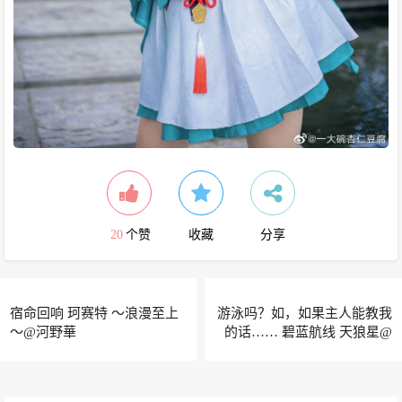
20
个赞
收藏
分享
宿命回响 珂赛特 ～浪漫至上
游泳吗？如，如果主人能教我
～@河野華
的话…… 碧蓝航线 天狼星@
夏鸽鸽不想起床