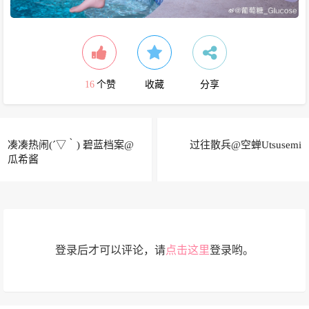
16
个赞
收藏
分享
凑凑热闹(´▽｀) 碧蓝档案@
过往散兵@空蝉Utsusemi
瓜希酱
登录后才可以评论，请
点击这里
登录哟。