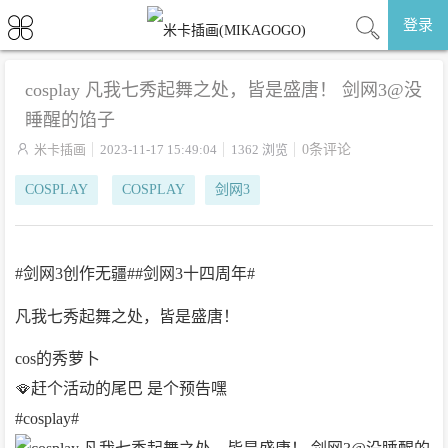
登录
cosplay 凡我七秀起舞之处，皆是盛唐！ 剑网3@没
睡醒的馅子

米卡插画
2023-11-17 15:49:04
1362 浏览
0条评论
COSPLAY
COSPLAY
剑网3
#剑网3创作无疆##剑网3十四周年#
凡我七秀起舞之处，皆是盛唐！
cos的秀萝卜
🪭赶个活动的尾巴 是个预告嘿
#cosplay# ​​​