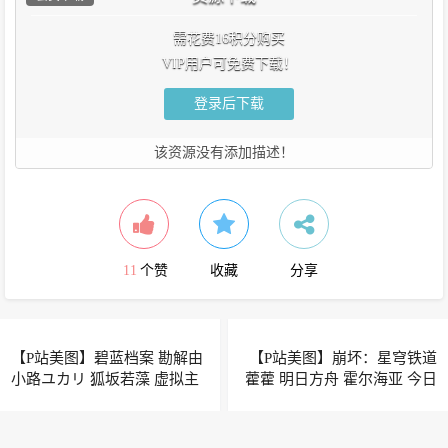
需花费16积分购买
VIP用户可免费下载！
登录后下载
该资源没有添加描述！
11
个赞
收藏
分享
【P站美图】碧蓝档案 勘解由
【P站美图】崩坏：星穹铁道
小路ユカリ 狐坂若藻 虚拟主
藿藿 明日方舟 霍尔海亚 今日
播 七诗无名 今日插画壁纸推
插画壁纸推荐
荐