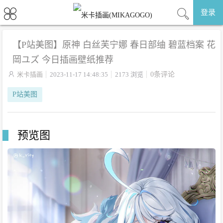
登录
【P站美图】原神 白丝芙宁娜 春日部䌷 碧蓝档案 花
岡ユズ 今日插画壁纸推荐

米卡插画
2023-11-17 14:48:35
2173 浏览
0条评论
P站美图
预览图