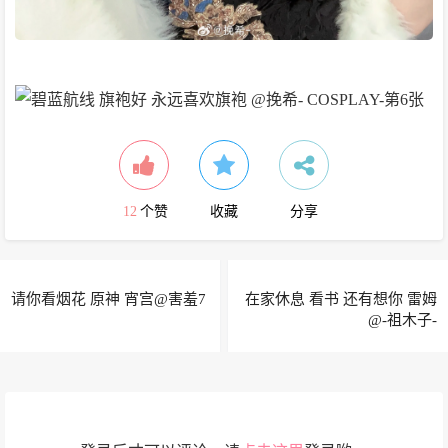
12
个赞
收藏
分享
请你看烟花 原神 宵宫@害羞7
在家休息 看书 还有想你 雷姆
@-祖木子-