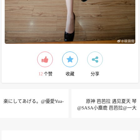
12
个赞
收藏
分享
楽にしてあげる。@優愛Yua-
原神 芭芭拉 遇见夏天 琴
@SASA小麋鹿 芭芭拉@一大
碗杏仁豆腐