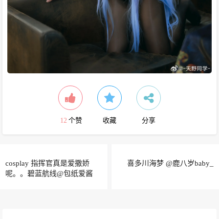
12
个赞
收藏
分享
cosplay 指挥官真是爱撒娇
喜多川海梦 ​​​@鹿八岁baby_
呢。。碧蓝航线@包纸爱酱
_AI