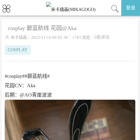
登录
cosplay 碧蓝航线 花园@Aka

米卡插画
2023-11-16 00:02:38
1783 浏览
0条评论
COSPLAY
#cosplay##碧蓝航线#
花园CN：Aka
后期：@AO青崖波波 ​​​