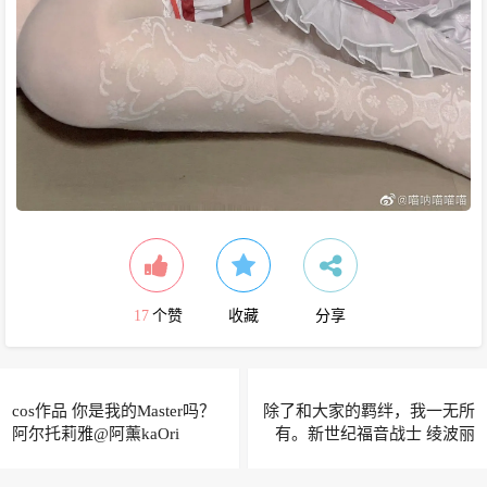
17
个赞
收藏
分享
cos作品 你是我的Master吗？
除了和大家的羁绊，我一无所
阿尔托莉雅@阿薰kaOri
有。新世纪福音战士 绫波丽
@星夜猫喵_StarryCat