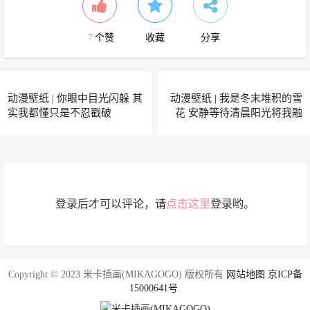
7
个赞
收藏
分享
动漫壁纸 | 你眼中目光闪躲 其
动漫壁纸 | 我是冬末堆积的雪
实我都懂只是不忍戳破
花 安静等待清晨阳光将我融
化
登录后才可以评论，请
点击这里
登录哟。
Copyright © 2023 米卡插画(MIKAGOGO) 版权所有
网站地图
京ICP备
15000641号
.