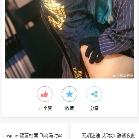
17
个赞
收藏
分享
cosplay 碧蓝档案 飞鸟马时@
无期迷途 艾瑞尔-静谧夜曲