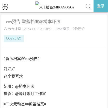
登录
cos预告 碧蓝档案@桥本环沫

米卡插画
2023-11-13 23:00:52
2756 浏览
0条评论
COSPLAY
#碧蓝档案##cos预告#
好好好
这个我喜欢
妃咲：@桥本环沫
摄影：@等灯等灯工作室
#二次元动态##蔚蓝档案# ​​​