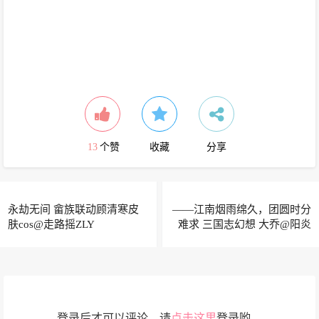
13
个赞
收藏
分享
永劫无间 畲族联动顾清寒皮
——江南烟雨绵久，团圆时分
肤cos@走路摇ZLY
难求 三国志幻想 大乔@阳炎
型小菠萝
登录后才可以评论，请
点击这里
登录哟。