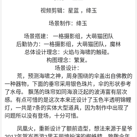
视频剪辑：星蓝 ，绛玉
场景制作：绛玉
场景搭建： 一格摄影组，大萌猫团队
后勤协力：一格摄影组，大萌猫团队，魔林
总体设计理念：火焰与海啸的触碰。
构图理念：繁复。
场景设计：
荒，预测海啸之神，周身围绕的伞盖出自佛教的
一种器物，下面的垂帘采用银色珠片，伞的形状参考
了水母。 飘荡的珠帘如同海浪泛起的波涛富有层次
感。
有点可惜的是这次本来还设计了玉色半透明锦鲤
灯，一共是7条的实体大型道具，因为制作中出现了
问题所以没有登场，十分可惜。
凤凰火，重新设计了额前造型，想法来源于星爷
2017年贺岁西游2里王丽坤扮演的蜘蛛精。致敬今年