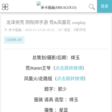
登录
龙泽臾荒 阴阳师手游 荒&凤凰花 cosplay

米卡插画
2023-11-13 20:19:22
327 浏览
0条评论
COSPLAY
总策划/摄影/后期：绛玉
荒/Kenn王爷（
点击跳转微博
）
凤凰火/走路摇（
点击跳转微博
）
题字：邪少
服装 道具 造型 ：绛玉
摄像 ：星蓝