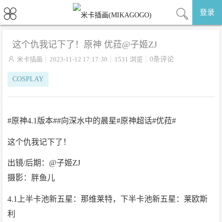
登录
这个仇我记下了！原神 优菈@子姬ZJ

米卡插画
2023-11-12 17:17:30
1531 浏览
0条评论
COSPLAY
#原神4.1版本##向深水中的晨星#原神超话#优菈#
这个仇我记下了！
出镜/后期：@子姬ZJ
摄影：胖鱼儿
4.1上半卡池新五星：那维莱特，下半卡池新五星：莱欧斯
利