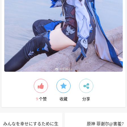
9
个赞
收藏
分享
みんなを幸せにするために生
原神 菲谢尔@害羞7