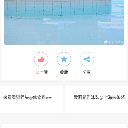
13
个赞
收藏
分享
来看看猫猫头@修修猫ww
爱莉希雅泳装@七海抹茶酱