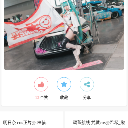
13
个赞
收藏
分享
明日奈 cos正片@-梓貓-
碧蓝航线 武藏cos@希希_啾