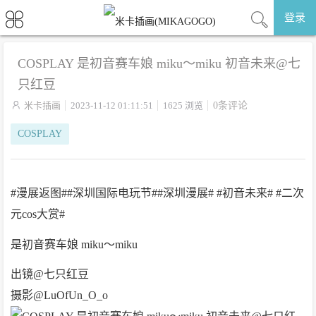
登录
COSPLAY 是初音赛车娘 miku～miku 初音未来@七
只红豆

米卡插画
2023-11-12 01:11:51
1625 浏览
0条评论
COSPLAY
#漫展返图##深圳国际电玩节##深圳漫展# #初音未来# #二次
元cos大赏#
是初音赛车娘 miku～miku
出镜@七只红豆
摄影@LuOfUn_O_o