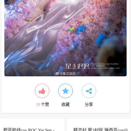
19
个赞
收藏
分享
碧蓝航线cos ROC Yat Sen -
精灵村 第3村民 琳西亚cos@