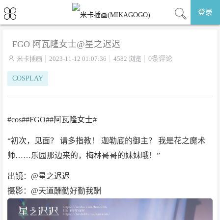
登录
FGO 阿瓦隆女士@星之迟迟

米卡插画
2023-11-12 01:07:36
4582 浏览
0条评论
COSPLAY
#cos##FGO##阿瓦隆女士#
“初次，见面？ 请多指教！ 迦勒底的御主？ 我是花之魔术
师……乐园那边来的，梅林哥哥的妹妹哦！”
出镜：@星之迟迟
摄影：@天道酬勤好勤我酬