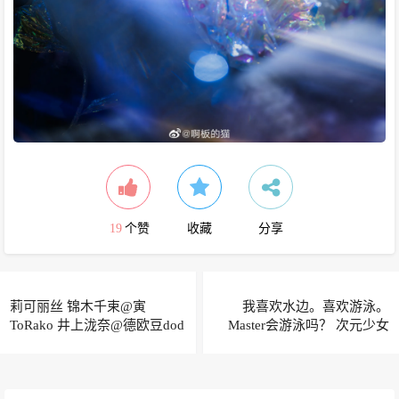
19
个赞
收藏
分享
莉可丽丝 锦木千束@寅
我喜欢水边。喜欢游泳。
ToRako 井上泷奈@德欧豆dod
Master会游泳吗？ 次元少女
FGO 美杜莎@大白愣住了