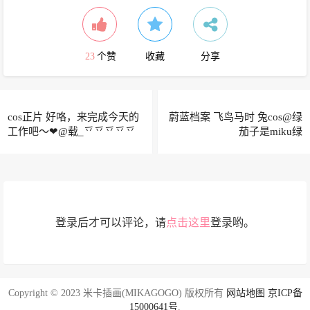
23
个赞
收藏
分享
cos正片 好咯，来完成今天的
蔚蓝档案 飞鸟马时 兔cos@绿
工作吧～❤@载_乊乊乊乊乊
茄子是miku绿
乊乊
登录后才可以评论，请
点击这里
登录哟。
Copyright © 2023 米卡插画(MIKAGOGO) 版权所有
网站地图
京ICP备
15000641号
.