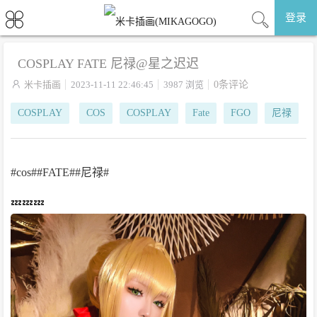
登录
COSPLAY FATE 尼禄@星之迟迟

米卡插画
2023-11-11 22:46:45
3987 浏览
0条评论
COSPLAY
COS
COSPLAY
Fate
FGO
尼禄
#cos##FATE##尼禄#
💤💤💤