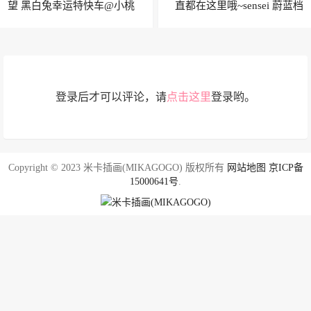
望 黑白兔幸运特快车@小桃
直都在这里哦~sensei 蔚蓝档
沢_
案 一之濑明日奈@嚼嚼团子
包
登录后才可以评论，请
点击这里
登录哟。
Copyright © 2023 米卡插画(MIKAGOGO) 版权所有
网站地图
京ICP备
15000641号
.