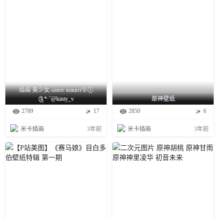
插画 美少女 ωнιтє яαввιт🐰🕔
༊*·˚@kinty_v
原神壁纸
2789
17
2850
6
米卡插画
3年前
米卡插画
3年前