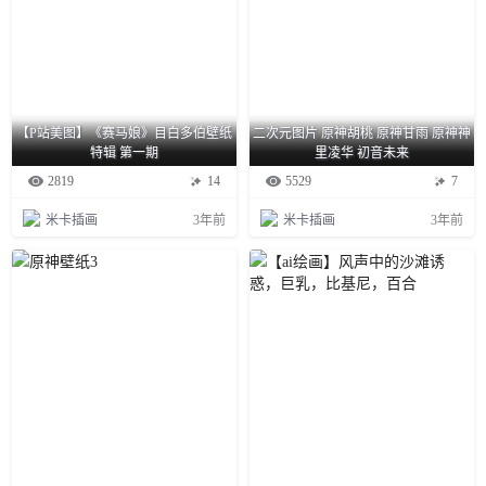
【P站美图】《赛马娘》目白多伯壁纸
二次元图片 原神胡桃 原神甘雨 原神神
特辑 第一期
里凌华 初音未来
2819
14
5529
7
米卡插画
3年前
米卡插画
3年前