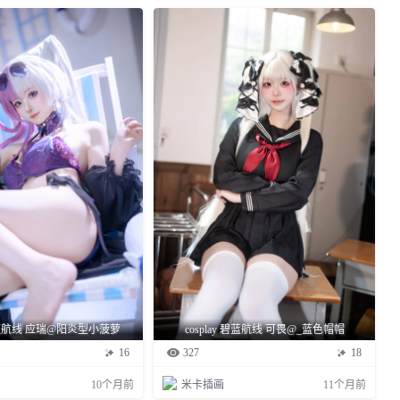
y 碧蓝航线 应瑞@阳炎型小菠萝
cosplay 碧蓝航线 可畏@_蓝色帽帽
16
327
18
10个月前
米卡插画
11个月前