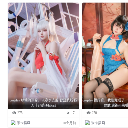
cosplay 以仙流净身，以净水去厄 碧蓝航线 四
cosplay 指挥官，我刚完成
万十@鹤泽hikari
建武 旗袍@柒
275
17
278
米卡插画
10个月前
米卡插画