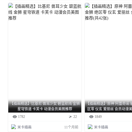
【插画精选】比基尼 兽耳少女 碧蓝航线 金狮
【插画精选】原神 阿蕾奇诺 
星穹铁道 卡芙卡 动漫会员美图推荐
区零 仪玄 爱丽丝 会员动漫美
1782
22
1849
米卡插画
11个月前
米卡插画