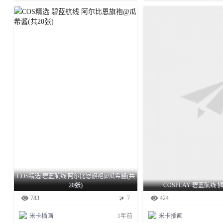
COS精选 碧蓝航线 阿尔比恩旗袍@瓜希酱(共
20张)
COSPLAY 碧蓝航线
783
7
424
米卡插画
1年前
米卡插画