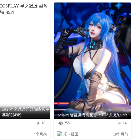
SPLAY 星之迟迟 碧蓝航线 贝尔
法斯特[49P]
cosplay 碧蓝航线 海伦娜·META@浅九ninth
18
255
14
4个月前
米卡插画
10个月前