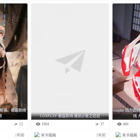
得到祝福。碧蓝航线
cosplay 因为此
诗
COSPLAY 碧蓝航线 建武@星之迟迟
线 
13
1904
37
466
1年前
米卡插画
1年前
米卡插画