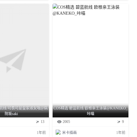
碧蓝航线 可畏可是皇家淑女哦@病
COS精选 碧蓝航线 欧根亲王泳装@KANEKO_
院坂saki
咔喵
13
2005
9
1年前
米卡插画
1年前