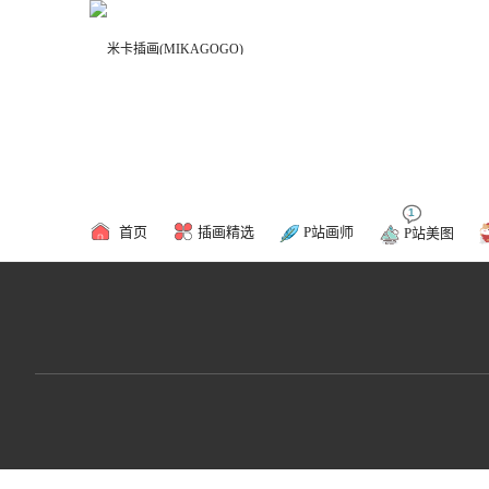
精彩推荐
COSPLAY
P站画师
1
首页
插画精选
P站画师
P站美图