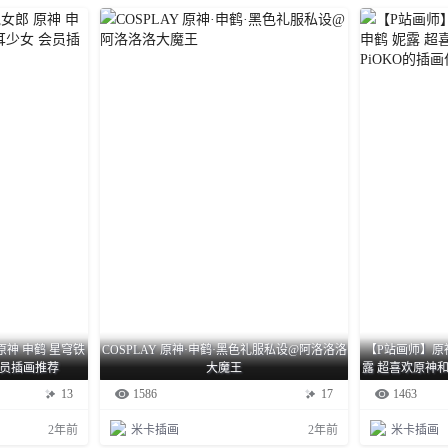
正在为您加载新内容
原神 申鹤 星穹铁
COSPLAY 原神·申鹤·黑色礼服私设@阿洛洛洛
【P站画师】原神
会员插画推荐
大魔王
露 超喜欢原神和
13
1586
17
1463
2年前
米卡插画
2年前
米卡插画