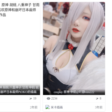
 胡桃 八重神子 甘雨 申鹤 妮
崩坏日本画师PiOKO的插画作
cosplay 原神 申鹤@吖静sizu222
品
19
2234
8
2年前
米卡插画
3年前