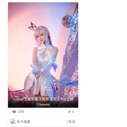
cosplay 王者荣耀 王昭君·星穹之声@空蝉
Utsusemi
2209
9
米卡插画
3年前