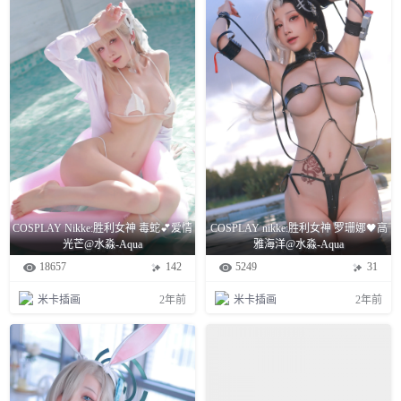
COSPLAY Nikke:胜利女神 毒蛇💕爱情
COSPLAY nikke:胜利女神 罗珊娜🖤高
光芒@水淼-Aqua
雅海洋@水淼-Aqua
18657
142
5249
31
米卡插画
2年前
米卡插画
2年前