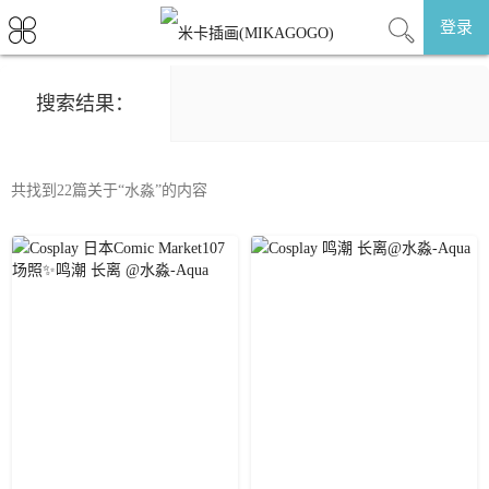
登录
搜索结果：
共找到22篇关于“水淼”的内容
正在为您加载新内容