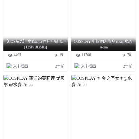
【COS精选】 水淼aqua 原神 申鹤 璃月
COSPLAY 申鹤 同人旗袍 cos@水淼-
[125P/183MB]
Aqua
4495
19
11706
70
米卡插画
2年前
米卡插画
2年前